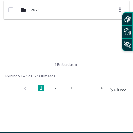
2025
1 Entradas
Exibindo 1 - 1 de 6 resultados.
1
2
3
...
6
Página
Página
Página
Páginas intermediárias Us
Página