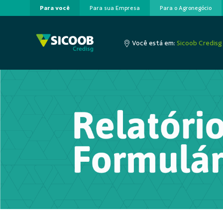
Para você
Para sua Empresa
Para o Agronegócio
Pular para o Conteúdo principal
Você está em:
Sicoob Credisg
0 de 3 Itens selecionados