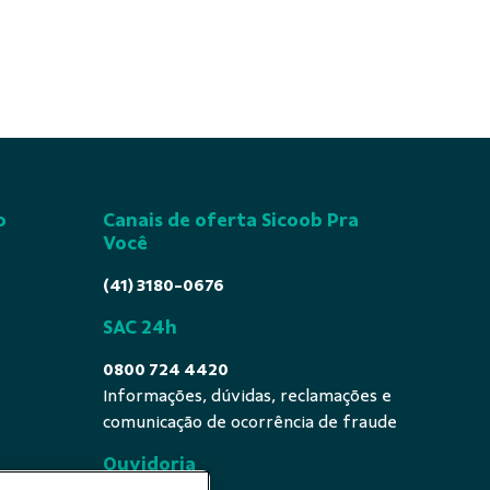
o
Canais de oferta Sicoob Pra
Você
(41) 3180-0676
SAC 24h
0800 724 4420
Informações, dúvidas, reclamações e
comunicação de ocorrência de fraude
Ouvidoria