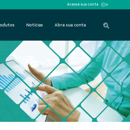
Acesse sua conta
odutos
Notícias
Abra sua conta