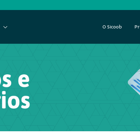
O Sicoob
Pr