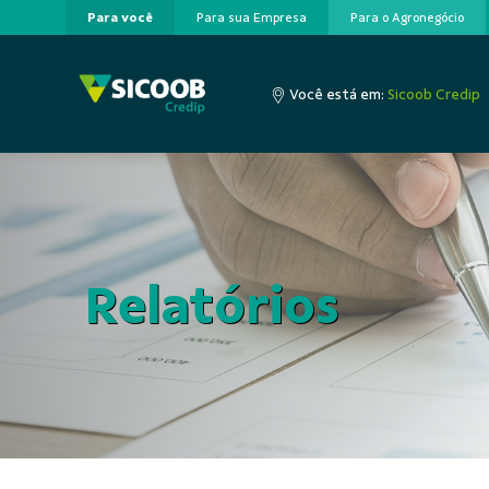
Para você
Para sua Empresa
Para o Agronegócio
Pular para o Conteúdo principal
Você está em:
Sicoob Credip
Relatórios