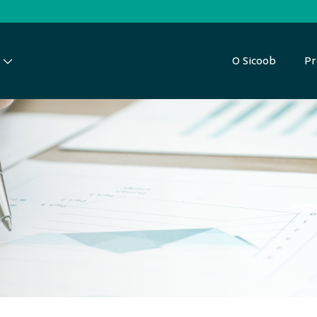
O Sicoob
Pr