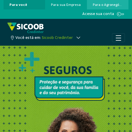
Para você
Para sua Empresa
Para o Agronegócio
Pular para o Conteúdo principal
Acesse sua conta
Você está em:
Sicoob Credinter