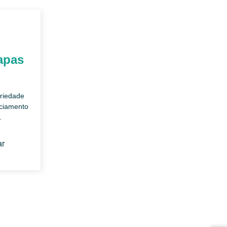
apas
priedade
nciamento
.
ar