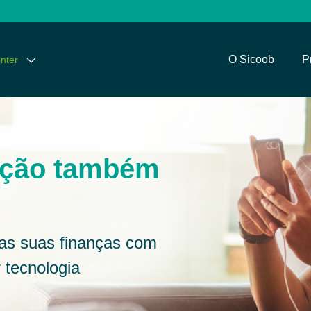
O Sicoob
P
nter
ação também
das suas finanças com
 tecnologia