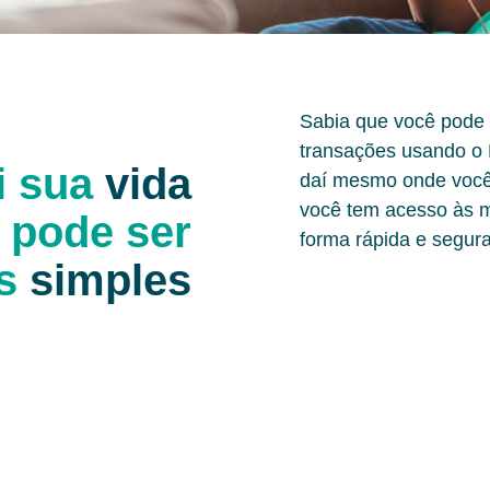
Sabia que você pode c
transações usando o 
i sua
vida
daí mesmo onde você 
você tem acesso às m
a
pode ser
forma rápida e segura
s
simples