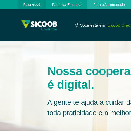
Para você
Para sua Empresa
Para o Agronegócio
Pular para o Conteúdo principal
Você está em:
Sicoob Credi
Nossa cooper
é digital.
A gente te ajuda a cuidar 
toda praticidade e a melhor