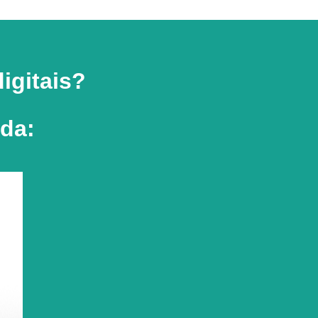
igitais?
uda: