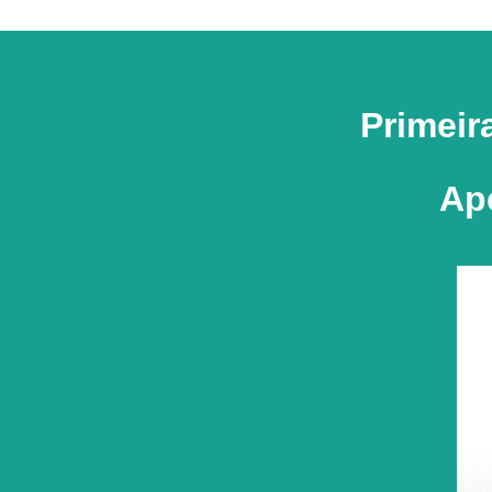
Primeir
Ape