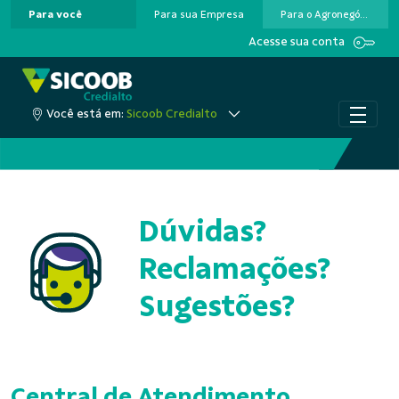
Para você
Para sua Empresa
Para o Agronegócio
Pular para o Conteúdo principal
Acesse sua conta
Você está em:
Sicoob Credialto
Dúvidas?
Reclamações?
Sugestões?
Central de Atendimento