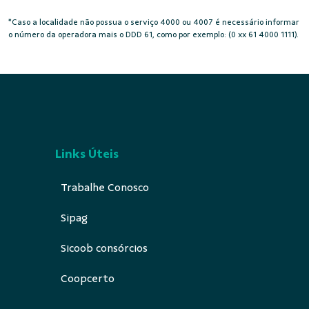
*Caso a localidade não possua o serviço 4000 ou 4007 é necessário informar
o número da operadora mais o DDD 61, como por exemplo: (0 xx 61 4000 1111).
Links Úteis
Trabalhe Conosco
Sipag
Sicoob consórcios
Coopcerto