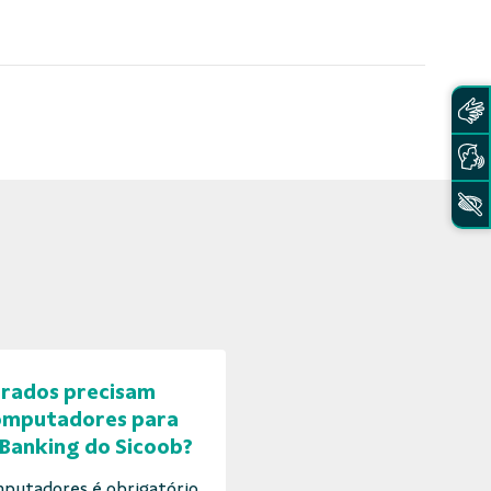
erados precisam
computadores para
 Banking do Sicoob?
putadores é obrigatório