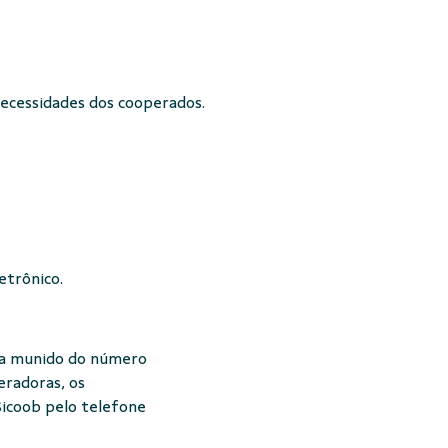
necessidades dos cooperados.
letrônico.
ra munido do número
eradoras, os
icoob pelo telefone