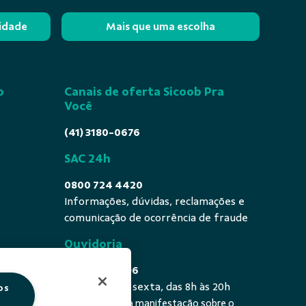
lidade
Mais que uma escolha
o
Canais de oferta Sicoob Pra
Você
(41) 3180-0676
SAC 24h
0800 724 4420
Informações, dúvidas, reclamações e
comunicação de ocorrência de fraude
Ouvidoria
0800 725 0996
De segunda a sexta, das 8h às 20h
os
É a sua primeira manifestação sobre o