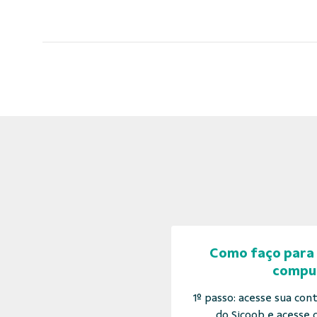
Como faço para 
compu
1º passo: acesse sua con
do Sicoob e acesse q