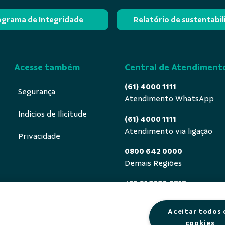
ograma de Integridade
Relatório de sustentabi
Acesse também
Central de Atendiment
(61) 4000 1111
Segurança
Atendimento WhatsApp
Indícios de Ilicitude
(61) 4000 1111
Atendimento via ligação
Privacidade
0800 642 0000
Demais Regiões
+55 61 3030 6717
Exterior (ligue a cobrar)
Aceitar todos 
0800 940 0458
cookies