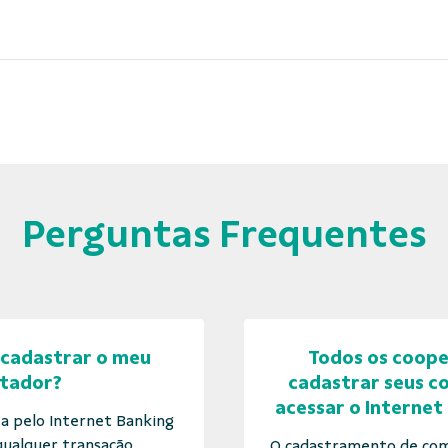
Perguntas Frequentes
cadastrar o meu
Todos os coop
tador?
cadastrar seus 
acessar o Internet
ta pelo Internet Banking
ualquer transação...
O cadastramento de com