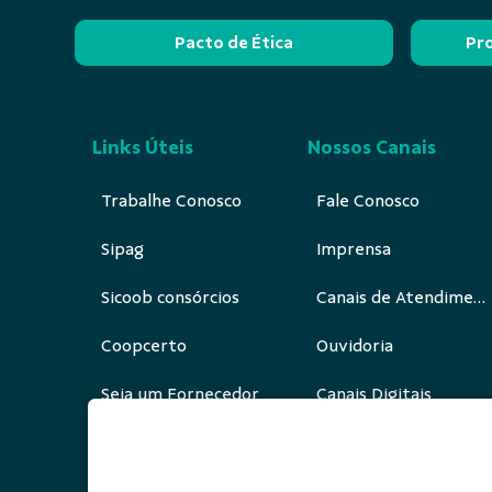
Pacto de Ética
Pr
Links Úteis
Nossos Canais
Trabalhe Conosco
Fale Conosco
Sipag
Imprensa
Sicoob consórcios
Canais de Atendimento
Coopcerto
Ouvidoria
Seja um Fornecedor
Canais Digitais