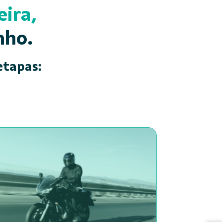
ira,
nho.
etapas: