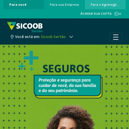
Para você
Para sua Empresa
Para o Agronegócio
Pular para o Conteúdo principal
Acesse sua conta
Você está em:
Sicoob Sertão