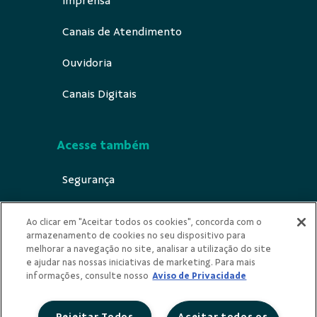
Imprensa
Canais de Atendimento
Ouvidoria
Canais Digitais
Acesse também
Segurança
Indícios de Ilicitude
Ao clicar em "Aceitar todos os cookies", concorda com o
armazenamento de cookies no seu dispositivo para
Privacidade
melhorar a navegação no site, analisar a utilização do site
e ajudar nas nossas iniciativas de marketing. Para mais
Urna Ética
informações, consulte nosso
Aviso de Privacidade
Rejeitar Todos
Aceitar todos os