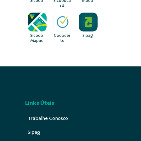
Sicoob
Sicoobca
Moob
rd
Sicoob
Coopcer
Sipag
Mapas
to
Links Úteis
Trabalhe Conosco
Sipag