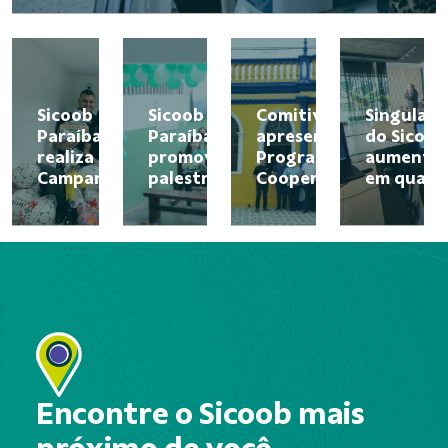
Sicoob
Sicoob
Comitiva
Singulare
Paraíba
Paraíba
apresenta o
do Sicoob
realiza
promove
Programa
aumenta
Campanha
palestra
CooperJovem
em quase
Doe
de
à Prefeitura
30% a
Brinquedos
educação
de
participa
financeira
Cabaceiras/PB
dos seus
Cooperad
nas ...
Encontre o Sicoob mais