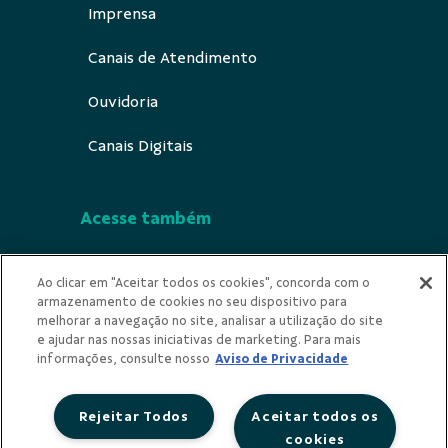
Imprensa
Canais de Atendimento
Ouvidoria
Canais Digitais
Acesse também
Segurança
Ao clicar em "Aceitar todos os cookies", concorda com o
armazenamento de cookies no seu dispositivo para
Indícios de Ilícitude
melhorar a navegação no site, analisar a utilização do site
e ajudar nas nossas iniciativas de marketing. Para mais
Utilizamos cookies para oferecer melhor
Privacidade
informações, consulte nosso
Aviso de Privacidade
experiência, melhorar o desempenho, analisar
como você interage em nosso site e
Rejeitar Todos
Aceitar todos os
personalizar conteúdo. Ao utilizar este site, você
cookies
concorda com o uso de cookies.