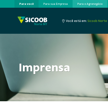
Para você
Para sua Empresa
Para o Agronegócio
Pular para o Conteúdo principal
Você está em:
Sicoob Norte
Imprensa