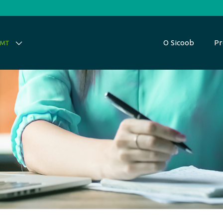
O Sicoob
Pr
 MT