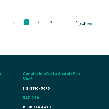
1
2
3
...
16
Página
Página
Página
Páginas intermediárias Usar A
Página
o
Canais de oferta Sicoob Pra
Você
(41) 3180-0676
SAC 24h
0800 724 4420