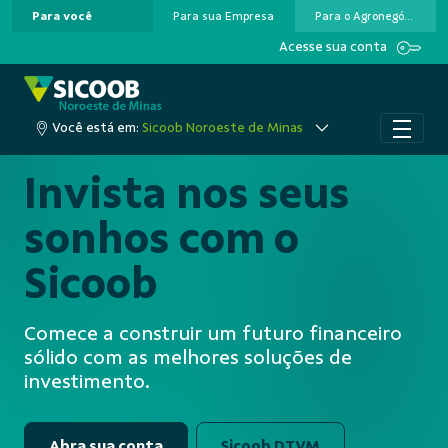
Para você
Para sua Empresa
Para o Agronegócio
Pular para o Conteúdo principal
Acesse sua conta
Você está em:
Sicoob Noroeste de Minas
Invista nos seus
sonhos com o
Sicoob
Comece a construir um futuro financeiro
sólido com as melhores soluções de
investimento.
Abra sua conta
Sicoob DTVM