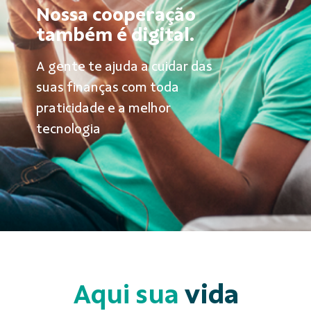
Nossa cooperação
também é digital.
A gente te ajuda a cuidar das
suas finanças com toda
praticidade e a melhor
tecnologia
Aqui sua
vida