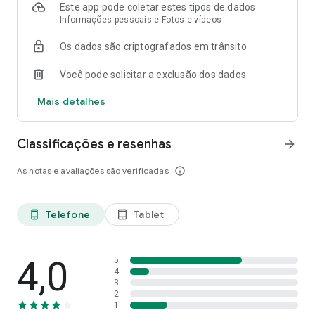
Mobilize-se!
Este app pode coletar estes tipos de dados
Informações pessoais e Fotos e vídeos
Os dados são criptografados em trânsito
Você pode solicitar a exclusão dos dados
Mais detalhes
Classificações e resenhas
arrow_forward
As notas e avaliações são verificadas
info_outline
Telefone
Tablet
phone_android
tablet_android
4,0
5
4
3
2
1