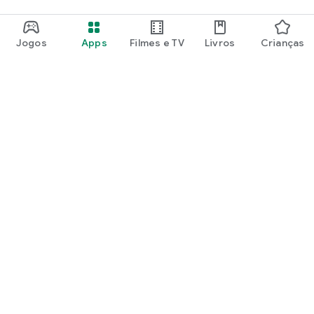
Jogos
Apps
Filmes e TV
Livros
Crianças
Google Play
Play Pass
Pontos do Play Points
Vales-presente
Resgatar
Política de reembolso
Crianças e família