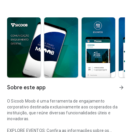
Sobre este app
arrow_forward
O Sicoob Moob é uma ferramenta de engajamento
corporativo destinada exclusivamente aos cooperados da
instituição, que reúne diversas funcionalidades úteis e
inovadoras.
EXPLORE EVENTOS: Confira as informações sobre os