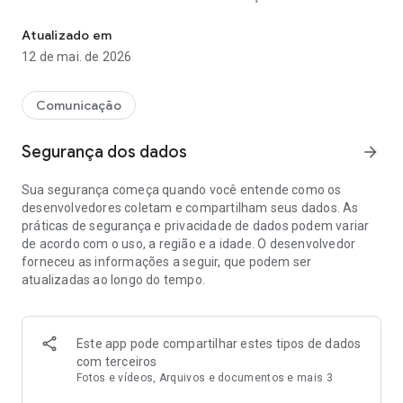
Já pensou ter o universo Sicoob na palma de sua mão?
eventos, assembleias e eleições da sua cooperativa,
confirme sua presença, ative notificações, acesse seus
Atualizado em
convites, visualize e sincronize o calendário com o seu
12 de mai. de 2026
celular.
NEGOCIE: Faça propostas e negocie bens publicados por sua
Comunicação
cooperativa em nossa Comunidade de Negócios, visualize
fotos e informações dos produtos, negocie valores e tire
Segurança dos dados
arrow_forward
suas dúvidas antes de fechar a compra.
Sua segurança começa quando você entende como os
FAÇA PARTE: Acesse rapidamente as informações mais
desenvolvedores coletam e compartilham seus dados. As
importantes sobre a sua cooperativa e os principais canais de
práticas de segurança e privacidade de dados podem variar
contato (endereço, email e telefone).
de acordo com o uso, a região e a idade. O desenvolvedor
forneceu as informações a seguir, que podem ser
PERSONALIZE: Customize seu perfil, edite sua foto, escolha
atualizadas ao longo do tempo.
um apelido, defina interesses para um feed personalizado e
visualize os eventos que estão chegando.
VOTE: Participe das votações sobre os mais diversos
Este app pode compartilhar estes tipos de dados
assuntos que a sua cooperativa criar e, ao final da votação,
com terceiros
veja o resultado ainda no próprio app.
Fotos e vídeos, Arquivos e documentos e mais 3