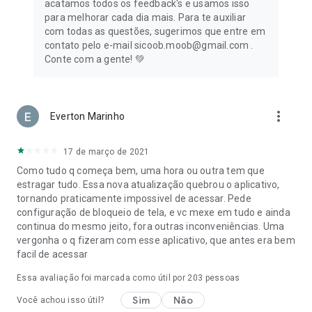
acatamos todos os feedback's e usamos isso
para melhorar cada dia mais. Para te auxiliar
com todas as questões, sugerimos que entre em
contato pelo e-mail sicoob.moob@gmail.com .
Conte com a gente! 💚
more_vert
Everton Marinho
17 de março de 2021
Como tudo q começa bem, uma hora ou outra tem que
estragar tudo. Essa nova atualização quebrou o aplicativo,
tornando praticamente impossivel de acessar. Pede
configuração de bloqueio de tela, e vc mexe em tudo e ainda
continua do mesmo jeito, fora outras inconveniências. Uma
vergonha o q fizeram com esse aplicativo, que antes era bem
facil de acessar
Essa avaliação foi marcada como útil por
203
pessoas
Sim
Não
Você achou isso útil?