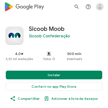
google_logo Play
search
help_outline
Sicoob Moob
Sicoob Confederação
4,0
500 mil+
star
5,92 mil avaliações
Todos
info
downloads
Instalar
Conferir no app Play Store
Compartilhar
Adicionar à lista de desejos