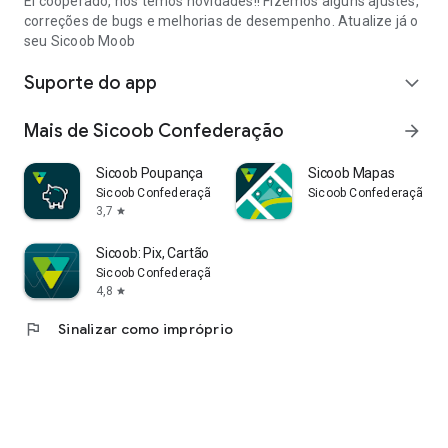
Ei cooperado, nós temos novidades!! Fizemos alguns ajustes,
correções de bugs e melhorias de desempenho. Atualize já o
seu Sicoob Moob
Suporte do app
expand_more
Mais de Sicoob Confederação
arrow_forward
Sicoob Poupança
Sicoob Mapas
Sicoob Confederação
Sicoob Confederação
3,7
star
Sicoob: Pix, Cartão e Conta
Sicoob Confederação
4,8
star
flag
Sinalizar como impróprio