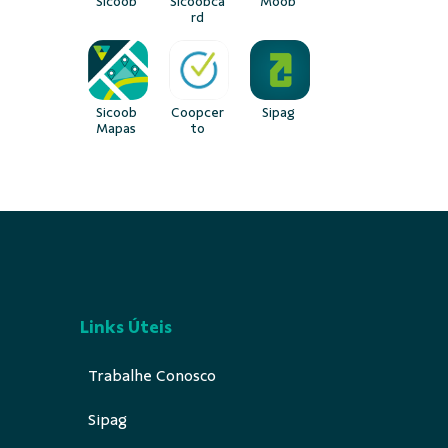
Sicoob
Sicoobca
Moob
rd
Sicoob
Coopcer
Sipag
Mapas
to
Links Úteis
Trabalhe Conosco
Sipag