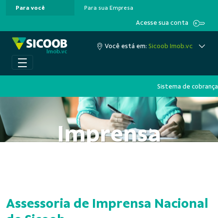
Para você
Para sua Empresa
Pular para o Conteúdo principal
Acesse sua conta
Você está em:
Sicoob Imob.vc
Sistema de cobrança
Imprensa
Assessoria de Imprensa Nacional