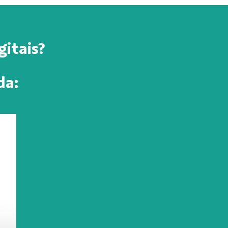
gitais?
da: