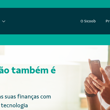
O Sicoob
Pr
ção também é
as suas finanças com
 tecnologia