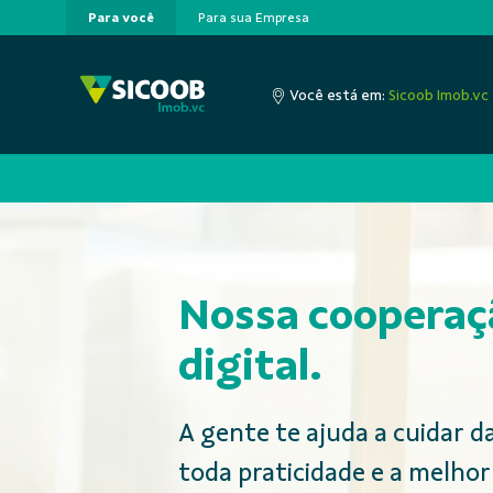
Para você
Para sua Empresa
Pular para o Conteúdo principal
Você está em:
Sicoob Imob.vc
Nossa coopera
digital.
A gente te ajuda a cuidar d
toda praticidade e a melhor