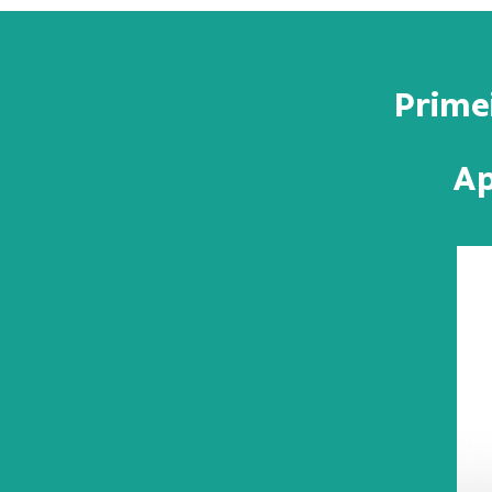
Primei
Ap