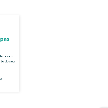
apas
edade sem
nto do seu
ar