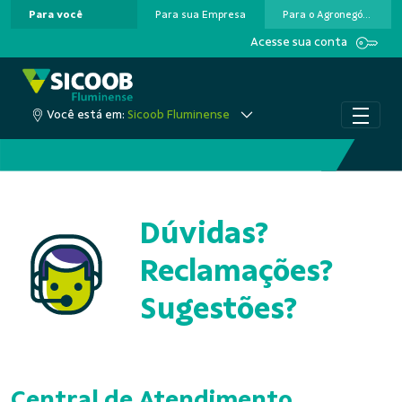
Para você
Para sua Empresa
Para o Agronegócio
Pular para o Conteúdo principal
Acesse sua conta
Você está em:
Sicoob Fluminense
Dúvidas?
Reclamações?
Sugestões?
Central de Atendimento