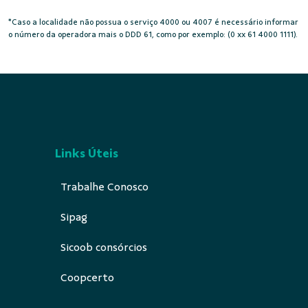
*Caso a localidade não possua o serviço 4000 ou 4007 é necessário informar
o número da operadora mais o DDD 61, como por exemplo: (0 xx 61 4000 1111).
Links Úteis
Trabalhe Conosco
Sipag
Sicoob consórcios
Coopcerto