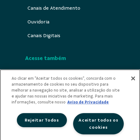
Canais de Atendimento
Ouvidoria
Canais Digitais
Acesse também
Segurança
Ao clicar em "Aceitar todos os cookies", concorda com o
armazenamento de cookies no seu dispositivo para
Indícios de Ilicitude
melhorar a navegação no site, analisar a utilização do site
e ajudar nas nossas iniciativas de marketing. Para mais
Privacidade
informações, consulte nosso
Aviso de Privacidade
Rejeitar Todos
Aceitar todos os
cookies
Redes Sociais