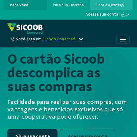
Para você
Para sua Empresa
Para o Agronegócio
Pular para o Conteúdo principal
Acesse sua conta
Você está em:
Sicoob Engecred
O cartão Sicoob
descomplica as
suas compras
Facilidade para realizar suas compras, com
vantagens e benefícios exclusivos que só
uma cooperativa pode oferecer.
Abra sua conta
Acesse sua conta