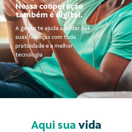
Nossa cooperação
também é digital.
A gente te ajuda a cuidar das
suas finanças com toda
praticidade e a melhor
tecnologia
Aqui sua
vida