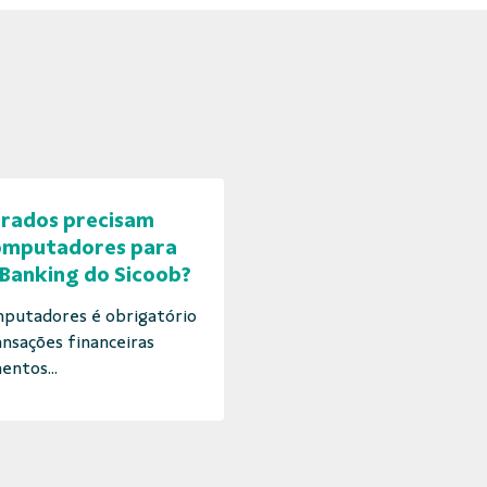
erados precisam
computadores para
 Banking do Sicoob?
putadores é obrigatório
ansações financeiras
entos...