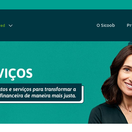
O Sicoob
Pr
red