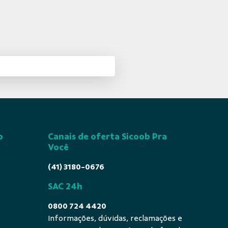
o
Canais de oferta Sicoob Pra
Você
(41) 3180-0676
SAC 24h
0800 724 4420
Informações, dúvidas, reclamações e