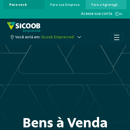
Para você
Para sua Empresa
Para o Agronegócio
Pular para o Conteúdo principal
Acesse sua conta
Você está em:
Sicoob Emprecred
Bens à Venda