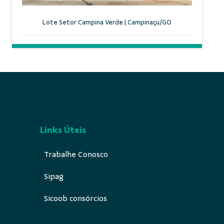
Lote Setor Campina Verde | Campinaçu/GO
Links Úteis
Trabalhe Conosco
Sipag
Sicoob consórcios