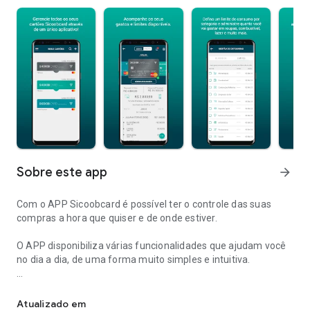
Sobre este app
arrow_forward
Com o APP Sicoobcard é possível ter o controle das suas
compras a hora que quiser e de onde estiver.
O APP disponibiliza várias funcionalidades que ajudam você
no dia a dia, de uma forma muito simples e intuitiva.
Aplicativo para gestão detalhada​ dos cartões Sicoobcard.
Já imaginou gerar um cartão virtual para compras online em
segundos? No app você pode. E liberar o cartão para uso no
Atualizado em