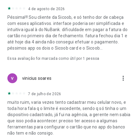
4 de agosto de 2026
Péssima!!! Sou cliente da Sicoob, e só tenho dor de cabeça
com esses aplicativos. interface poderia ser simplificada e
intuitiva igual à do NuBank. dificuldade em pagar a fatura do
cartão no primeiro dia de fechamento. fatura fechou dia 1 e
até hoje dia 4 ainda não consegui efetuar o pagamento.
péssimos app os dois o Sicoob card e o Sicoob...
Essa avaliação foi marcada como útil por 1 pessoa
more_vert
vinicius soares
7 de julho de 2026
muito ruim, varia vezes tento cadastrar meu celular novo, e
toda hora fala q o limite é excedente, sendo q só tinha o um
dispositivo cadastrado, já fui na agência, a gerente nem sabia
que isso podia acontecer. preciso ter acesso a algumas
ferramentas para configurar o cartão que no app do banco
não tem e não consigo.