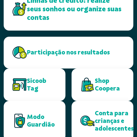
Linhas de crédito: realize
seus sonhos ou organize suas
contas
Participação nos resultados
Sicoob
Shop
Tag
Coopera
Conta para
Modo
crianças e
Guardião
adolescentes