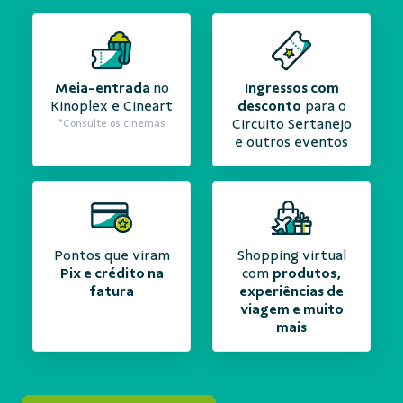
Meia-entrada
no
Ingressos com
Kinoplex e Cineart
desconto
para o
Circuito Sertanejo
*Consulte os cinemas
e outros eventos
Pontos que viram
Shopping virtual
Pix e crédito na
com
produtos,
fatura
experiências de
viagem e muito
mais