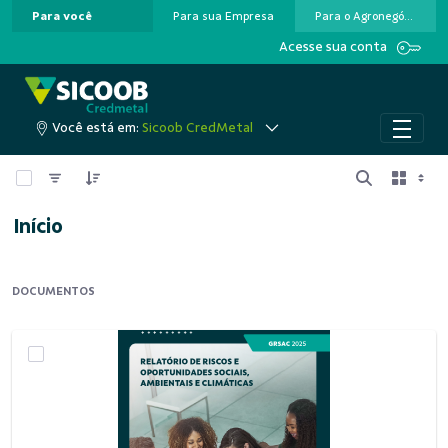
Para você
Para sua Empresa
Para o Agronegócio
Pular para o Conteúdo principal
Acesse sua conta
Você está em:
Sicoob CredMetal
0 de 2 Itens selecionados
Início
DOCUMENTOS