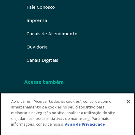
Fale Conosco
Imprensa
Canais de Atendimento
Ouvidoria
Canais Digitais
Acesse também
Segurança
Ao clicar em "Aceitar todos os cookies", concorda com o
armazenamento de cookies no seu dispositivo para
Indícios de Ilícitude
melhorar a navegação no site, analisar a utilização do site
e ajudar nas nossas iniciativas de marketing. Para mais
Privacidade
informações, consulte nosso
Aviso de Privacidade