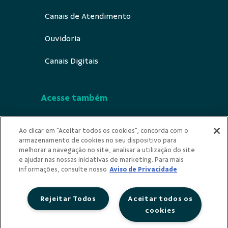
Canais de Atendimento
Ouvidoria
Canais Digitais
Acesse também
Segurança
Ao clicar em "Aceitar todos os cookies", concorda com o
armazenamento de cookies no seu dispositivo para
Indícios de Ilícitude
melhorar a navegação no site, analisar a utilização do site
e ajudar nas nossas iniciativas de marketing. Para mais
Privacidade
informações, consulte nosso
Aviso de Privacidade
Rejeitar Todos
Aceitar todos os
cookies
Redes Sociais