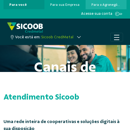
Para você
Para sua Empresa
Para o Agronegócio
Pular para o Conteúdo principal
Acesse sua conta
Você está em:
Sicoob CredMetal
Canais de
Atendimento
Atendimento Sicoob
Uma rede inteira de cooperativas e soluções digitais à
sua disposição