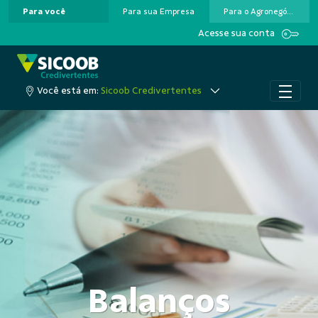
Para você
Para sua Empresa
Para o Agronegócio
Pular para o Conteúdo principal
Acesse sua conta
Você está em:
Sicoob Credivertentes
Balanços