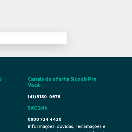
o
Canais de oferta Sicoob Pra
Você
(41) 3180-0676
SAC 24h
0800 724 4420
Informações, dúvidas, reclamações e