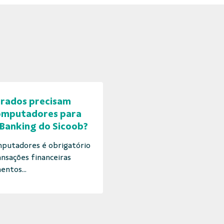
erados precisam
computadores para
 Banking do Sicoob?
putadores é obrigatório
ansações financeiras
entos...