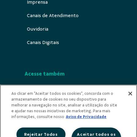
Imprensa
Canais de Atendimento
Ouvidoria
Canais Digitais
Acesse também
Segurança
Ao clicar em "Aceitar todos os cookies", concorda com o
armazenamento de cookies no seu dispositivo para
Indícios de Ilícitude
melhorar a navegação no site, analisar a utilização do site
e ajudar nas nossas iniciativas de marketing. Para mais
Privacidade
informações, consulte nosso
Aviso de Privacidade
Rejeitar Todos
Aceitar todos os