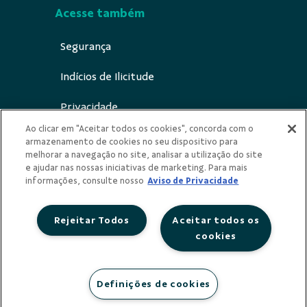
Acesse também
Segurança
Indícios de Ilicitude
Privacidade
Ao clicar em "Aceitar todos os cookies", concorda com o
armazenamento de cookies no seu dispositivo para
melhorar a navegação no site, analisar a utilização do site
e ajudar nas nossas iniciativas de marketing. Para mais
Redes Sociais
informações, consulte nosso
Aviso de Privacidade
Rejeitar Todos
Aceitar todos os
cookies
COOPERATIVA DE CREDITO E INVESTIMENTO DO SUDOESTE
DA AMAZONIA LTDA - SICOOB CREDISUL
Definições de cookies
CNPJ 03.632.872/0001-60