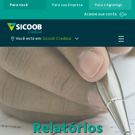
Para você
Para sua Empresa
Para o Agronegócio
Pular para o Conteúdo principal
Acesse sua conta
Você está em:
Sicoob Credisul
Relatórios