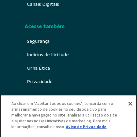
Canais Digitais
Acesse também
Segurança
Indícios de Ilicitude
Urna Ética
Privacidade
Ao clicar em "Aceitar todos os cookies", concorda com o
armazenamento de cookies no seu dispositivo para
Redes Sociais
melhorar a navegação no site, analisar a utilização do site
e ajudar nas nossas iniciativas de marketing. Para mais
informações, consulte nosso
Aviso de Privacidade