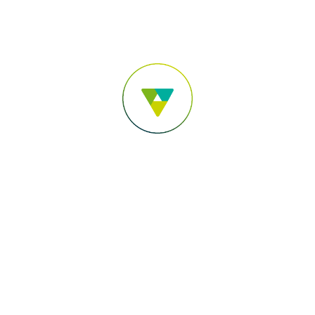
Para Você
Para sua Empresa
Para o Agronegócio
Pular para o Conteúdo principal
Acesse sua conta
Você está em:
Sicoob Credimata