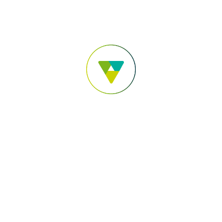
Para você
Para sua Empresa
Para o Agronegócio
Pular para o Conteúdo principal
Acesse sua conta
Você está em:
Sicoob Credicopa
Webmail
Acesso Funcionários