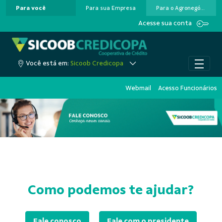
Para você
Para sua Empresa
Para o Agronegócio
Pular para o Conteúdo principal
Acesse sua conta
Você está em:
Sicoob Credicopa
Webmail
Acesso Funcionários
Como podemos te ajudar?
Fale conosco
Fale com o presidente