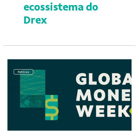
ecossistema do
Drex
Notícias