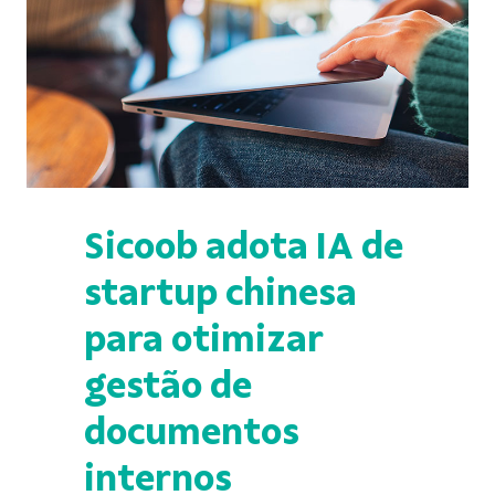
Sicoob adota IA de
startup chinesa
para otimizar
gestão de
documentos
internos