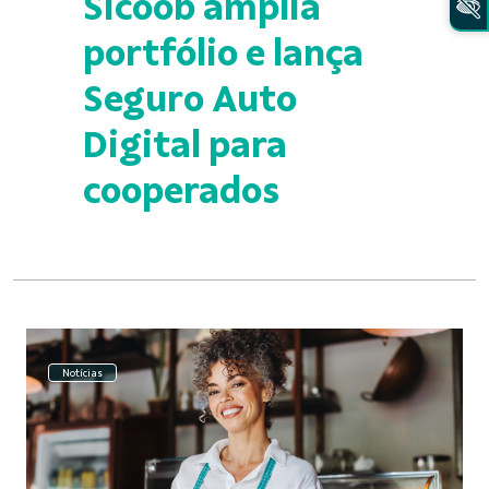
Sicoob amplia
portfólio e lança
Seguro Auto
Digital para
cooperados
Notícias