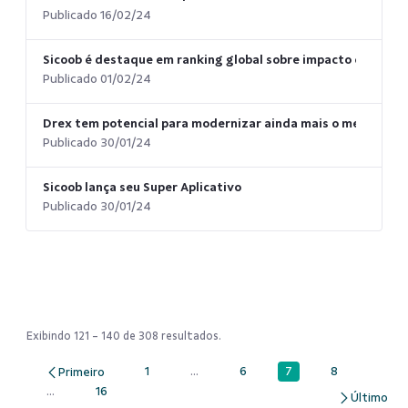
Publicado 16/02/24
Sicoob é destaque em ranking global sobre impacto econômic
Publicado 01/02/24
Drex tem potencial para modernizar ainda mais o mercado fi
Publicado 30/01/24
Sicoob lança seu Super Aplicativo
Publicado 30/01/24
Exibindo 121 - 140 de 308 resultados.
7
1
...
6
8
Página
Página
Páginas intermediárias Usar ABA para 
Página
Página
...
16
Páginas intermediárias Usar ABA para navegar.
Página