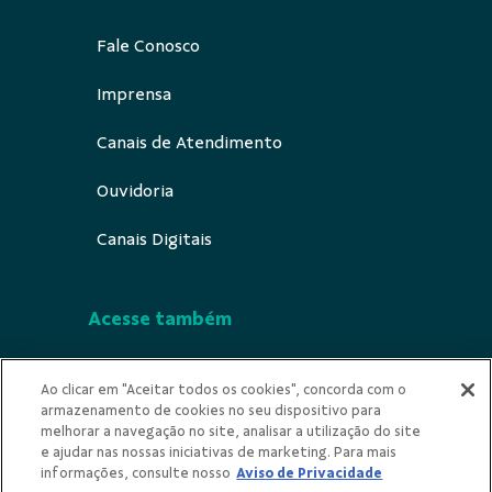
Fale Conosco
Imprensa
Canais de Atendimento
Ouvidoria
Canais Digitais
Acesse também
Segurança
Ao clicar em "Aceitar todos os cookies", concorda com o
armazenamento de cookies no seu dispositivo para
Indícios de Ilicitude
melhorar a navegação no site, analisar a utilização do site
e ajudar nas nossas iniciativas de marketing. Para mais
Privacidade
informações, consulte nosso
Aviso de Privacidade