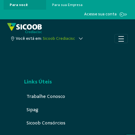
Para você
Para sua Empresa
Pular para o Conteúdo principal
Acesse sua conta
Você está em:
Sicoob Crediacisc
Links Úteis
Trabalhe Conosco
Sipag
Sicoob Consórcios