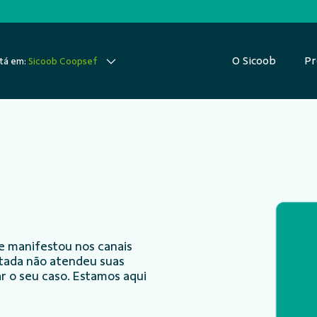
O Sicoob
Pr
tá em:
Sicoob Coopsef
e manifestou nos canais
ntada não atendeu suas
r o seu caso. Estamos aqui