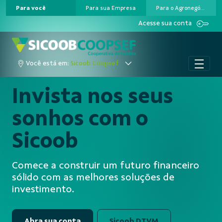
Para você
Para sua Empresa
Para o Agronegócio
Pular para o Conteúdo principal
Acesse sua conta
Você está em:
Sicoob Coopsef
Invista nos seus
sonhos com o
Sicoob
Comece a construir um futuro financeiro
sólido com as melhores soluções de
investimento.
Abra sua conta
Sicoob DTVM