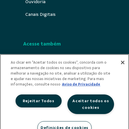
Ouvidoria
Canais Digitais
Acesse também
Segurança
Ao clicar em "Aceitar todos os cookies", concorda com o
armazenamento de cookies no seu dispositivo para
Indícios de Ilicitude
melhorar a navegação no site, analisar a utilização do site
e ajudar nas nossas iniciativas de marketing. Para mais
Privacidade
informações, consulte nosso
Aviso de Privacidade
Rejeitar Todos
Aceitar todos os
cookies
Redes Sociais
Definições de cookies