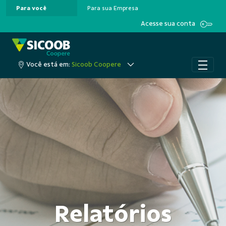
Para você
Para sua Empresa
Pular para o Conteúdo principal
Acesse sua conta
Você está em:
Sicoob Coopere
Relatórios