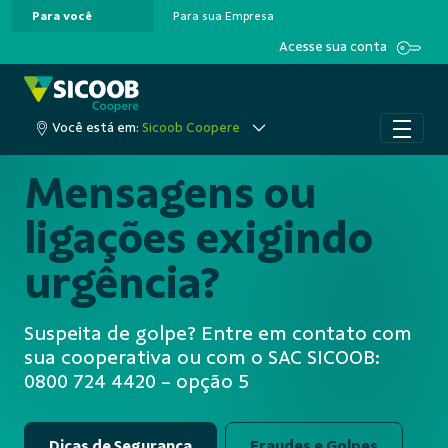
Para você
Para sua Empresa
Pular para o Conteúdo principal
Acesse sua conta
Você está em:
Sicoob Coopere
Mensagens ou
ligações exigindo
urgência?
Suspeita de golpe? Entre em contato com
sua cooperativa ou com o SAC SICOOB:
0800 724 4420 - opção 5
Dicas de Segurança
Fraudes e Golpes