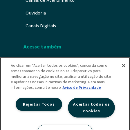
Canais de Atendimento
Ouvidoria
Canais Digitais
Acesse também
Segurança
Ao clicar em "Aceitar todos os cookies", concorda com o
armazenamento de cookies no seu dispositivo para
Indícios de Ilícitude
melhorar a navegação no site, analisar a utilização do site
e ajudar nas nossas iniciativas de marketing. Para mais
Privacidade
informações, consulte nosso
Aviso de Privacidade
Rejeitar Todos
Aceitar todos os
cookies
Redes Sociais