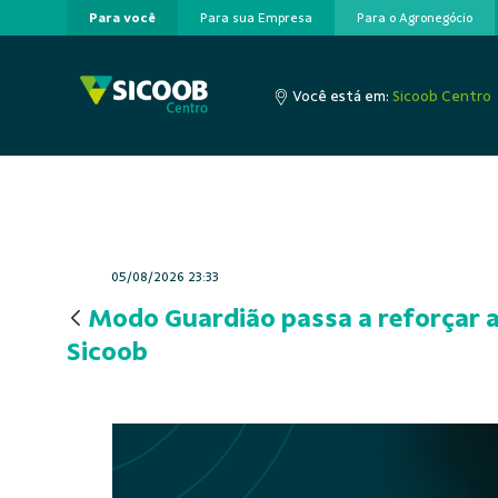
Para você
Para sua Empresa
Para o Agronegócio
Pular para o Conteúdo principal
Você está em:
Sicoob Centro
05/08/2026 23:33
Modo Guardião passa a reforçar 
Sicoob