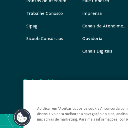
Pontos de Atendimento
Fale Conosco
Trabalhe Conosco
Imprensa
Sipag
Canais de Atendimento
Sicoob Consórcios
Ouvidoria
Canais Digitais
Redes Sociais
Ao clicar em "Aceitar todos os cookies", concorda c
dispositivo para melhorar a navegação no site, analisar
iniciativas de marketing. Para mais informações, cons