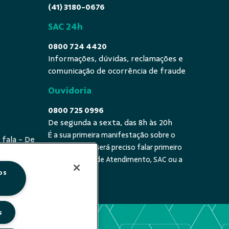
(41) 3180-0676
SAC 24h
0800 724 4420
Informações, dúvidas, reclamações e
comunicação de ocorrência de fraude
Ouvidoria
0800 725 0996
De segunda a sexta, das 8h às 20h
É a sua primeira manifestação sobre o
 fala - De
tema? Se sim, será preciso falar primeiro
20h
com a Central de Atendimento, SAC ou a
cooperativa.
os
s