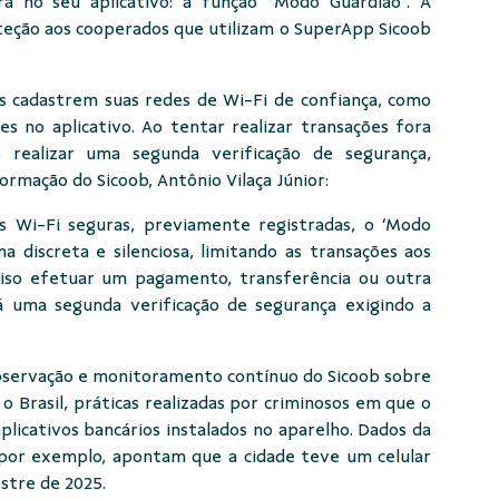
a no seu aplicativo: a função “Modo Guardião”. A
eção aos cooperados que utilizam o SuperApp Sicoob
s cadastrem suas redes de Wi-Fi de confiança, como
es no aplicativo. Ao tentar realizar transações fora
o realizar uma segunda verificação de segurança,
ormação do Sicoob, Antônio Vilaça Júnior:
es Wi-Fi seguras, previamente registradas, o ‘Modo
 discreta e silenciosa, limitando as transações aos
eciso efetuar um pagamento, transferência ou outra
 uma segunda verificação de segurança exigindo a
 observação e monitoramento contínuo do Sicoob sobre
o Brasil, práticas realizadas por criminosos em que o
plicativos bancários instalados no aparelho. Dados da
, por exemplo, apontam que a cidade teve um celular
estre de 2025.