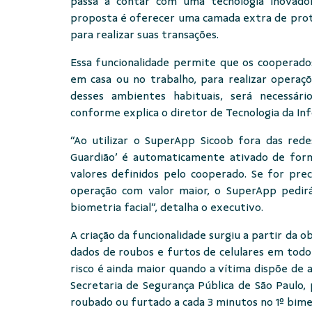
passa a contar com uma tecnologia inovador
proposta é oferecer uma camada extra de prot
para realizar suas transações.
Essa funcionalidade permite que os cooperado
em casa ou no trabalho, para realizar operaçõ
desses ambientes habituais, será necessári
conforme explica o diretor de Tecnologia da Inf
“Ao utilizar o SuperApp Sicoob fora das red
Guardião’ é automaticamente ativado de forma
valores definidos pelo cooperado. Se for pr
operação com valor maior, o SuperApp pedirá
biometria facial”, detalha o executivo.
A criação da funcionalidade surgiu a partir da
dados de roubos e furtos de celulares em todo 
risco é ainda maior quando a vítima dispõe de a
Secretaria de Segurança Pública de São Paulo
roubado ou furtado a cada 3 minutos no 1º bim