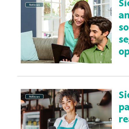
Si
Notícias
an
so
se
op
Si
Notícias
pa
re