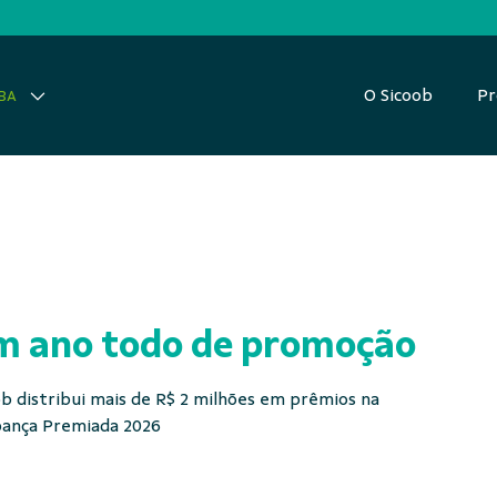
O Sicoob
Pr
 BA
 ano todo de promoção
ob distribui mais de R$ 2 milhões em prêmios na
ança Premiada 2026