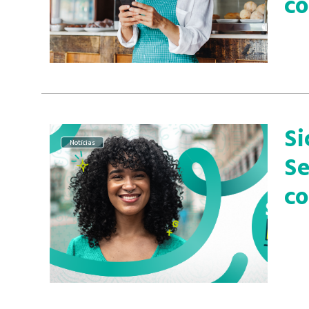
co
Si
Notícias
S
co