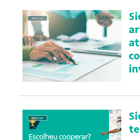
Si
Notícias
ar
at
co
in
Si
Notícias
te