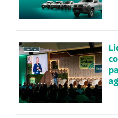
Li
Notícias
co
pa
ag