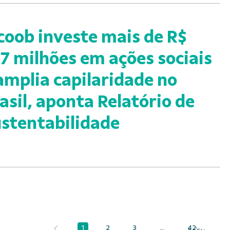
coob investe mais de R$
7 milhões em ações sociais
amplia capilaridade no
asil, aponta Relatório de
stentabilidade
1
2
3
...
42