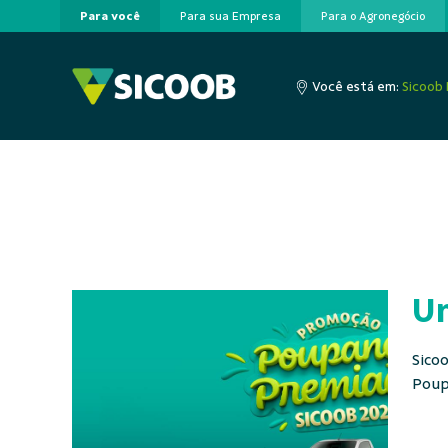
Para você
Para sua Empresa
Para o Agronegócio
Pular para o Conteúdo principal
Você está em:
Sicoob
Um
Sico
Poup