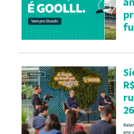
an
pr
fu
Si
Notícias
R$
ru
26
Bala
ano 