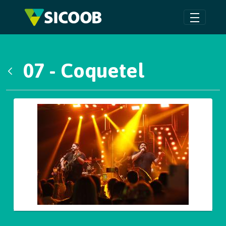
Pular para o Conteúdo principal
07 - Coquetel
Voltar
Galeria de Mídias