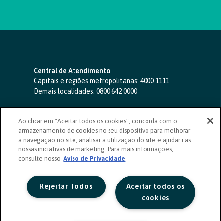
Central de Atendimento
Capitais e regiões metropolitanas:
4000 1111
Demais localidades:
0800 642 0000
SAC 24 horas
-
0800 724 4420
Ao clicar em "Aceitar todos os cookies", concorda com o
Ouvidoria
armazenamento de cookies no seu dispositivo para melhorar
0800 725 0996
(de segunda a sexta, das 8h às 20h)
a navegação no site, analisar a utilização do site e ajudar nas
ouvidoriasicoob.com.br
nossas iniciativas de marketing. Para mais informações,
consulte nosso
Deficientes auditivos ou de fala
Aviso de Privacidade
-
0800 940 0458
(de segunda a sexta, das 8h às 20h)
Rejeitar Todos
Aceitar todos os
cookies