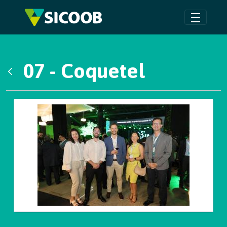
Pular para o Conteúdo principal
07 - Coquetel
Voltar
Galeria de Mídias