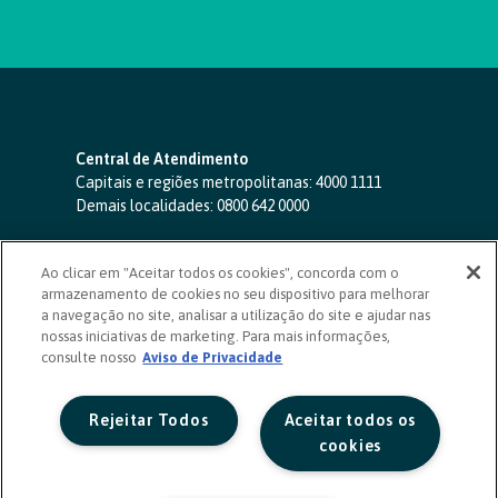
Central de Atendimento
Capitais e regiões metropolitanas:
4000 1111
Demais localidades:
0800 642 0000
SAC 24 horas
-
0800 724 4420
Ao clicar em "Aceitar todos os cookies", concorda com o
Ouvidoria
armazenamento de cookies no seu dispositivo para melhorar
0800 725 0996
(de segunda a sexta, das 8h às 20h)
a navegação no site, analisar a utilização do site e ajudar nas
ouvidoriasicoob.com.br
nossas iniciativas de marketing. Para mais informações,
consulte nosso
Deficientes auditivos ou de fala
Aviso de Privacidade
-
0800 940 0458
(de segunda a sexta, das 8h às 20h)
Rejeitar Todos
Aceitar todos os
cookies