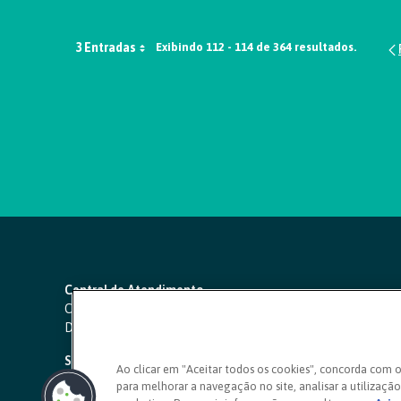
3 Entradas
Exibindo 112 - 114 de 364 resultados.
Central de Atendimento
Capitais e regiões metropolitanas:
4000 1111
Demais localidades:
0800 642 0000
SAC 24 horas
-
0800 724 4420
Ao clicar em "Aceitar todos os cookies", concorda com 
para melhorar a navegação no site, analisar a utilização 
Ouvidoria