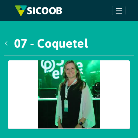
Pular para o Conteúdo principal
07 - Coquetel
Voltar
Galeria de Mídias