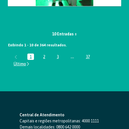
10 Entradas
Exibindo 1 - 10 de 364 resultados.
1
2
3
...
37
Página
Página
Página
Páginas intermediárias Usar A
Página
Central de Atendimento
Capitais e regiões metropolitanas:
4000 1111
Demais localidades:
0800 642 0000